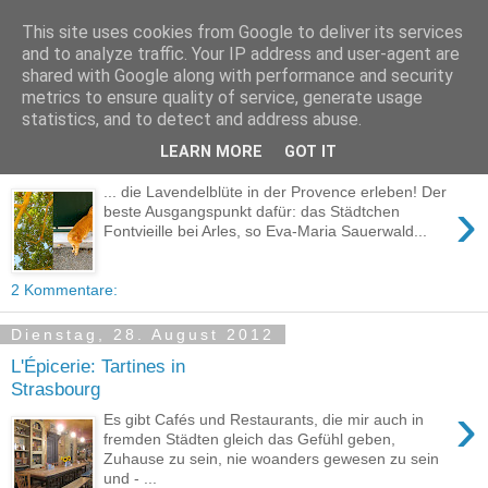
This site uses cookies from Google to deliver its services
the ribbon dog
and to analyze traffic. Your IP address and user-agent are
shared with Google along with performance and security
metrics to ensure quality of service, generate usage
statistics, and to detect and address abuse.
Sonntag, 23. September 2012
LEARN MORE
GOT IT
Einmal im Leben ...
... die Lavendelblüte in der Provence erleben! Der
›
beste Ausgangspunkt dafür: das Städtchen
Fontvieille bei Arles, so Eva-Maria Sauerwald...
2 Kommentare:
Dienstag, 28. August 2012
L'Épicerie: Tartines in
Strasbourg
›
Es gibt Cafés und Restaurants, die mir auch in
fremden Städten gleich das Gefühl geben,
Zuhause zu sein, nie woanders gewesen zu sein
und - ...